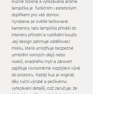
Ručně točená a vyřezávaná aroma
lampička je funkčním i estetickým
doplňkem pro váš domov.
Vyrobena ze světlé tečkované
kameniny, tato lampička přináší do
interiéru přírodní a rustikální kouzlo.
Její design zahrnuje oddělovací
misku, která umožňuje bezpečné
umístění vonných olejů nebo
vosků, snadného mytí a zároveň
zajišťuje rovnoměrné rozptýlení vůně
do prostoru. Každý kus je originál,
díky ruční výrobě a pečlivému
vyřezávání detailů, což zaručuje, že
žádná lampička není úplně stejná.
Tato aroma lampička se skvěle hodí
jak do moderních, tak do tradičních
interiérů a vytváří útulnou atmosféru,
ideální pro relaxaci a odpočinek.