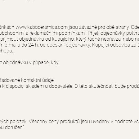
ránkách
www.kaboceramics.com
jsou závazné pro obě strany. Ode
bchodními a reklamačními podmínkami. Přijetí objednávky potvrdí 
nepřijmout objednávku od kupujícího, který řádně nepřevzal nebo ne
m e-mailu do 24 h. od odeslání objednávky. Kupující odpovídá za 
chodu.
at objednávku v případě, kdy
adované kontaktní údaje.
dispozici skladem u dodavatele. O této skutečnosti bude prodáv
vých položek. Všechny ceny produktů jsou uvedeny v hodnotě vče
u doručení.