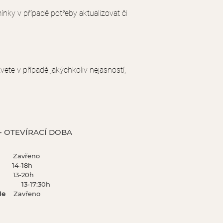
ky v případě potřeby aktualizovat či
te v případě jakýchkoliv nejasností,
 - OTEVÍRACÍ DOBA
o
Zavřeno
t
14
-18
h
t
13-20h
-17:30h
, Ne
Zavřeno