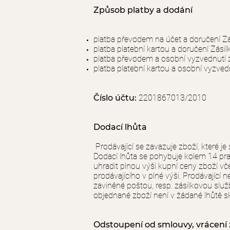
Způsob platby a dodání
platba převodem na účet a doručení Z
platba platební kartou a doručení Zási
platba převodem a osobní vyzvednutí zb
platba platební kartou a osobní vyzvedn
Číslo účtu:
2201867013/2010
Dodací lhůta
Prodávající se zavazuje zboží, které je
Dodací lhůta se pohybuje kolem 14 praco
uhradit plnou výši kupní ceny zboží v
prodávajícího v plné výši. Prodávajíc
zaviněné poštou, resp. zásilkovou slu
objednané zboží není v žádané lhůtě s
Odstoupení od smlouvy, vrácení 