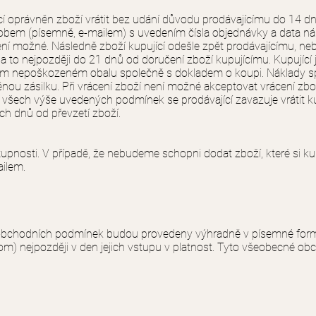
cí oprávněn zboží vrátit bez udání důvodu prodávajícímu do 14 dn
bem (písemně, e-mailem) s uvedením čísla objednávky a data n
ní možné. Následně zboží kupující odešle zpět prodávajícímu, n
to nejpozději do 21 dnů od doručení zboží kupujícímu. Kupující j
ím nepoškozeném obalu společně s dokladem o koupi. Náklady spo
nou zásilku. Při vrácení zboží není možné akceptovat vrácení zbo
ní všech výše uvedených podmínek se prodávající zavazuje vrátit 
ch dnů od převzetí zboží.
pnosti. V případě, že nebudeme schopni dodat zboží, které si kup
ailem.
bchodních podmínek budou provedeny výhradně v písemné formě
om) nejpozději v den jejich vstupu v platnost. Tyto všeobecné ob