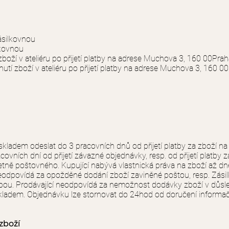
ásilkovnou
lkovnou
oží v ateliéru po přijetí platby na adrese Muchova 3, 160 00Prah
utí zboží v ateliéru po přijetí platby na adrese Muchova 3, 160 0
 skladem odeslat do 3 pracovních dnů od přijetí platby za zboží na
vních dní od přijetí závazné objednávky, resp. od přijetí platby z
četně poštovného. Kupující nabývá vlastnická práva na zboží až 
í neodpovídá za opožděné dodání zboží zaviněné poštou, resp. Zás
žbou. Prodávající neodpovídá za nemožnost dodávky zboží v důsl
kladem. Objednávku lze stornovat do 24hod od doručení informač
zboží