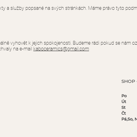
ty a služby popsané na svých stránkách. Máme právo tyto podmín
ě vyhovět k jejich spokojenosti. Budeme rádi pokud se nám ozve
chvaly na e-mail
kaboceramics@gmail.com
SHO
P
P
Ú
S
m
Čt
13
Pá,So