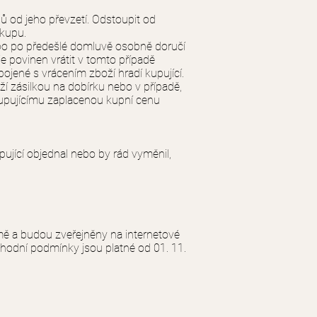
ů od jeho převzetí. Odstoupit od
ákupu.
ebo po předešlé domluvě osobně doručí
e povinen vrátit v tomto případě
jené s vrácením zboží hradí kupující.
ží zásilkou na dobírku nebo v případě,
kupujícímu zaplacenou kupní cenu
ující objednal nebo by rád vyměnil,
 a budou zveřejněny na internetové
chodní podmínky jsou platné od 01. 11.