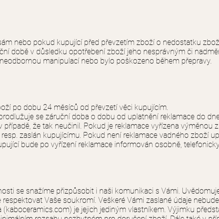
sám nebo pokud kupující před převzetím zboží o nedostatku zboží
áruční době v důsledku opotřebení zboží jeho nesprávným či nad
neodbornou manipulací nebo bylo poškozeno během přepravy.
oží po dobu 24 měsíců od převzetí věci kupujícím.
prodlužuje se záruční doba o dobu od uplatnění reklamace do dne,
i v případě, že tak neučinil. Pokud je reklamace vyřízena výměnou 
 resp. zaslán kupujícímu. Pokud není reklamace vadného zboží up
pující bude po vyřízení reklamace informován osobně, telefonick
čnosti se snažíme přizpůsobit i naši komunikaci s Vámi. Uvědomuj
 respektovat Vaše soukromí. Veškeré Vámi zaslané údaje nebudem
(kaboceramics.com) je jejich jediným vlastníkem. Výjimku předsta
nimálním rozsahu nezbytném pro doručení zboží. Dále také v pří