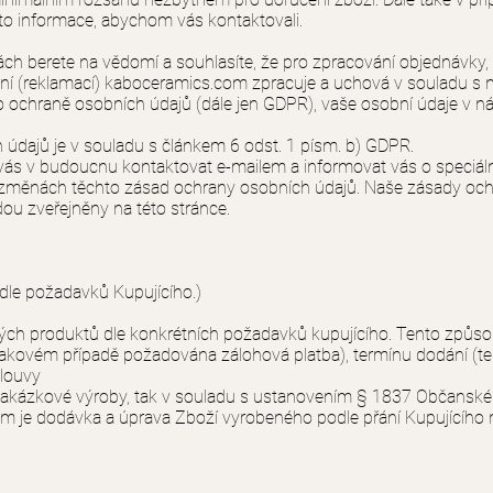
to informace, abychom vás kontaktovali.
berete na vědomí a souhlasíte, že pro zpracování objednávky, za
ění (reklamací) kaboceramics.com zpracuje a uchová v souladu s
 ochraně osobních údajů (dále jen GDPR), vaše osobní údaje v nás
 údajů je v souladu s článkem 6 odst. 1 písm. b) GDPR.
s v budoucnu kontaktovat e-mailem a informovat vás o speciál
změnách těchto zásad ochrany osobních údajů. Naše zásady oc
ou zveřejněny na této stránce.
dle požadavků Kupujícího.)
ch produktů dle konkrétních požadavků kupujícího. Tento způs
 takovém případě požadována zálohová platba), termínu dodání (te
mlouvy
Zakázkové výroby, tak v souladu s ustanovením § 1837 Občansk
em je dodávka a úprava Zboží vyrobeného podle přání Kupujícího 