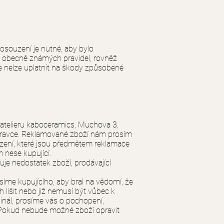
souzení je nutné, aby bylo
mě obecně známých pravidel, rovněž
e nelze uplatnit na škody způsobené
 atelieru kaboceramics, Muchova 3,
pravce. Reklamované zboží nám prosím
ození, které jsou předmětem reklamace
 nese kupující.
je nedostatek zboží, prodávající
íme kupujícího, aby bral na vědomí, že
 lišit nebo již nemusí být vůbec k
ginál, prosíme vás o pochopení,
 Pokud nebude možné zboží opravit