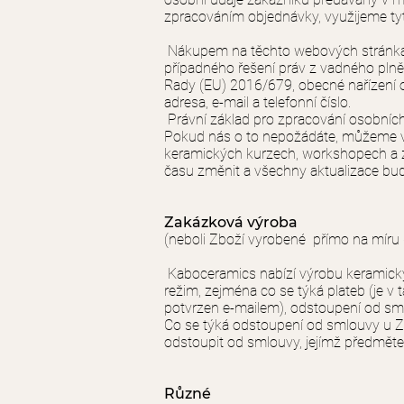
zpracováním objednávky, využijeme ty
Nákupem na těchto webových stránkách 
případného řešení práv z vadného pln
Rady (EU) 2016/679, obecné nařízení o
adresa, e-mail a telefonní číslo.
Právní základ pro zpracování osobních
Pokud nás o to nepožádáte, můžeme vá
keramických kurzech, workshopech a 
času změnit a všechny aktualizace bud
Zakázková výroba
(neboli Zboží vyrobené přímo na míru 
Kaboceramics nabízí výrobu keramický
režim, zejména co se týká plateb (je v
potvrzen e-mailem), odstoupení od s
Co se týká odstoupení od smlouvy u 
odstoupit od smlouvy, jejímž předmět
Různé