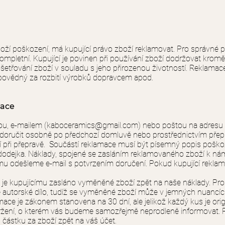
í poškození, má kupující právo zboží reklamovat. Pro správné po
ompletní. Kupující je povinen při používání zboží dodržovat kro
etřování zboží v souladu s jeho přirozenou životností. Reklamac
 odpovědný za rozbití výrobků dopravcem apod.
mace
u, e-mailem (
kaboceramics@gmail.com
) nebo poštou na adresu
 doručit osobně po předchozí domluvě nebo prostřednictvím pře
í při přepravě. Součástí reklamace musí být písemný popis pošk
dodejka. Náklady, spojené se zasláním reklamovaného zboží k nám
mu odešleme e-mail s potvrzením doručení. Pokud kupující reklamu
 je kupujícímu zasláno vyměněné zboží zpět na naše náklady. Pros
é autorské dílo, tudíž se vyměněné zboží může v jemných nuancích
mace je zákonem stanovena na 30 dní, ale jelikož každý kus je ori
držení, o kterém vás budeme samozřejmě neprodleně informovat.
částku za zboží zpět na váš účet.