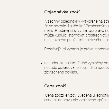
Objednávka zboží
Všechny objednávky vytvořené na st
že se seznámil s těmito Všeobecnými o
mailu. Prodávající si vyhrazuje právo 
může kupující stornovat prostřednictví
nesprávného použití internetového ob
Prodávající si vyhrazuje právo stornov
nebudou kupujícím řádně vyplněny pož
nebude požadované zboží dlouhodobě k 
zbytečného odkladu.
Cena zboží
Cena zboží je vždy uvedena u jednotli
cena za dopravu dle zvoleného způsob