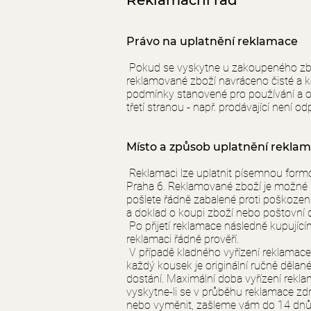
Reklamační řád
Právo na uplatnění reklamace
Pokud se vyskytne u zakoupeného zbož
reklamované zboží navráceno čisté a k
podmínky stanovené pro používání a oš
třetí stranou - např. prodávající není
Místo a způsob uplatnění rekla
Reklamaci lze uplatnit písemnou formo
Praha 6. Reklamované zboží je možné
pošlete řádně zabalené proti poškozen
a doklad o koupi zboží nebo poštovní 
Po přijetí reklamace následně kupující
reklamaci řádně prověří.
V případě kladného vyřízení reklamace
každý kousek je originální ručně dělan
dostání. Maximální doba vyřízení rekla
vyskytne-li se v průběhu reklamace z
nebo vyměnit, zašleme vám do 14 dnů 