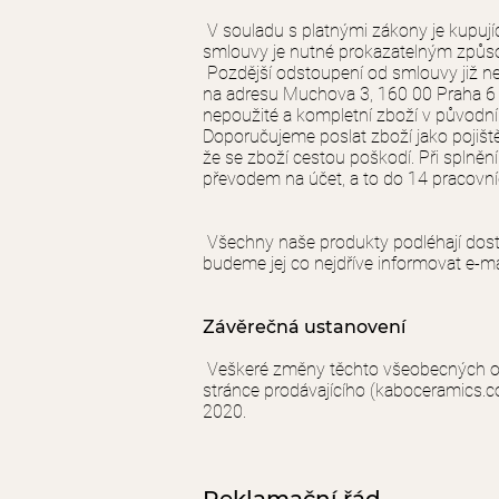
V souladu s platnými zákony je kupují
smlouvy je nutné prokazatelným způso
Pozdější odstoupení od smlouvy již ne
na adresu Muchova 3, 160 00 Praha 6 a 
nepoužité a kompletní zboží v původn
Doporučujeme poslat zboží jako pojiště
že se zboží cestou poškodí. Při splně
převodem na účet, a to do 14 pracovní
Všechny naše produkty podléhají dostu
budeme jej co nejdříve informovat e-m
Závěrečná ustanovení
Veškeré změny těchto všeobecných o
stránce prodávajícího (kaboceramics.c
2020.