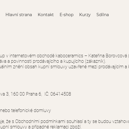
Hlavní strana
Kontakt
E-shop
Kurzy
Sdílna
kup v internetovém obchodě kaboceramics – Kateřina Borovcová
va a povinnosti prodávajícího a kupujícího (zákazník).
álním znění obsah kupní smlouvy uzavřené mezi prodávajícím a 
va 3, 160 00 Praha 6, IČ: 06414508
 nebo telefonické domluvy
uje, že s Obchodními podmínkami souhlasí a ty se budou vztahov
 kupní smlouvy a případné reklamaci zboží.