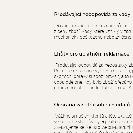
Prodávající neodpovídá za vady
Pokud si kupující poškození způsobil 
z ceny zboží. Vady, které vznikly v z
mechanicky poškozeno nebo zničeno 
Lhůty pro uplatnění reklamace
Prodávající odpovídá za nedostatky zb
Pokud je reklamace vyřízena opravou, 
skončení opravy si zboží převzít, a to 
doba ode dne, kdy bylo zboží předáno,
odpovědnosti za nedostatky zaniká. Ku
Ochrana vašich osobních údajů
Vážíme si našich klientů a této skute
velké množství důvěry, a proto chceme
zavazujeme se, že tato webová stránka 
osobní údaje zákazníků předávány v mi