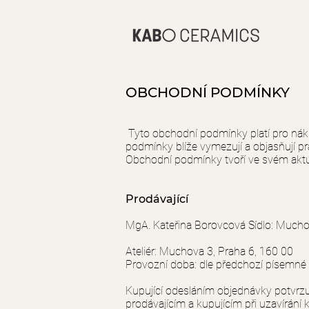
OBCHODNÍ PODMÍNKY
Tyto obchodní podmínky platí pro ná
podmínky blíže vymezují a objasňují prá
Obchodní podmínky tvoří ve svém aktu
Prodávající
MgA. Kateřina Borovcová Sídlo: Mucho
Ateliér: Muchova 3, Praha 6, 160 00
Provozní doba: dle předchozí písemné
Kupující odesláním objednávky potvrz
prodávajícím a kupujícím při uzavírání