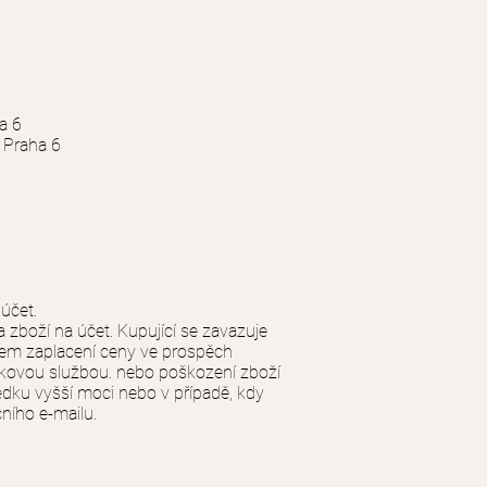
a 6
0 Praha 6
 účet.
a zboží na účet. Kupující se zavazuje
dnem zaplacení ceny ve prospěch
ilkovou službou. nebo poškození zboží
edku vyšší moci nebo v případě, kdy
ního e-mailu.