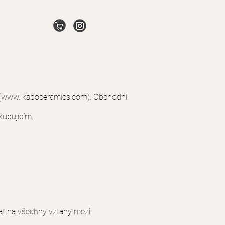
 (www. kaboceramics.com). Obchodní
kupujícím.
at na všechny vztahy mezi