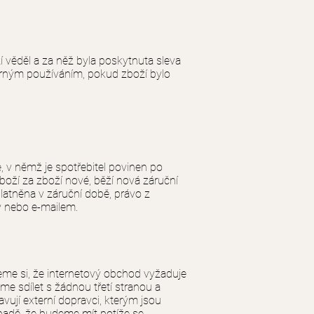
 věděl a za něž byla poskytnuta sleva
měrným používáním, pokud zboží bylo
 v němž je spotřebitel povinen po
zboží za zboží nové, běží nová záruční
latněna v záruční době, právo z
y nebo e-mailem.
eme si, že internetový obchod vyžaduje
e sdílet s žádnou třetí stranou a
vují externí dopravci, kterým jsou
padě, že budeme mít potíže se