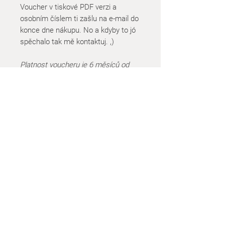
Voucher v tiskové PDF verzi a
osobním číslem ti zašlu na e-mail do
konce dne nákupu. No a kdyby to jó
spěchalo tak mě kontaktuj. ,)
Platnost voucheru je 6 měsíců od
data vystavení.
STUDIO & SHOP
Adresa: Muchova 3
Praha 6, 160 00
Telefon:
+420 774 624 685
Email:
kaboceramics@gmail.com
SHO
P - OTEVÍRACÍ DOBA
Po
Zavřeno
Út
14
-18
h
St
13-20h
Čt
13-17:30h
Pá,So, Ne
Zavřeno