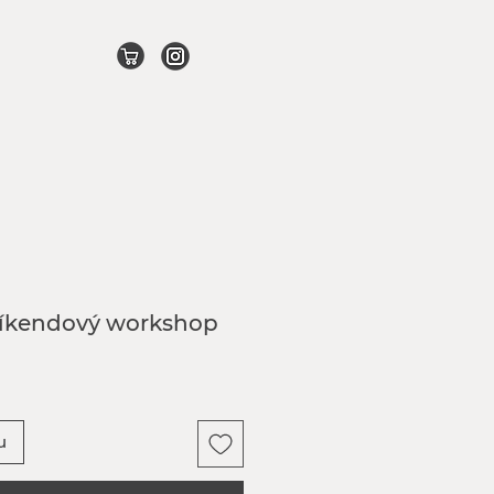
víkendový workshop
a
u