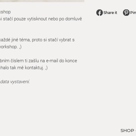
kshop
Share it
Pin
 si stačí pouze vytisknout nebo po domluvě
dé jiné téma, proto si stačí vybrat s
workshop. ,)
bním číslem ti zašlu na e-mail do konce
halo tak mě kontaktuj. ,)
data vystavení.
SHO
P