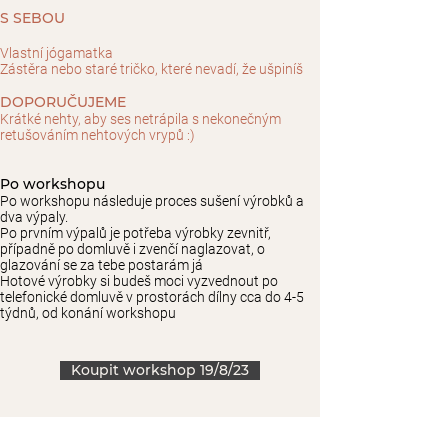
S SEBOU
Vlastní jógamatka
Zástěra nebo staré tričko, které nevadí, že ušpiníš
DOPORUČUJEME
Krátké nehty, aby ses netrápila s nekonečným
retušováním nehtových vrypů :)
Po workshopu
Po workshopu následuje proces sušení výrobků a
dva výpaly.
Po prvním výpalů je potřeba výrobky zevnitř,
případně po domluvě i zvenčí naglazovat, o
glazování se za tebe postarám já
Hotové výrobky si budeš moci vyzvednout po
telefonické domluvě v prostorách dílny cca do 4-5
týdnů, od konání workshopu
Koupit workshop 19/8/23
Pro konání workshopu je nutné obsadit