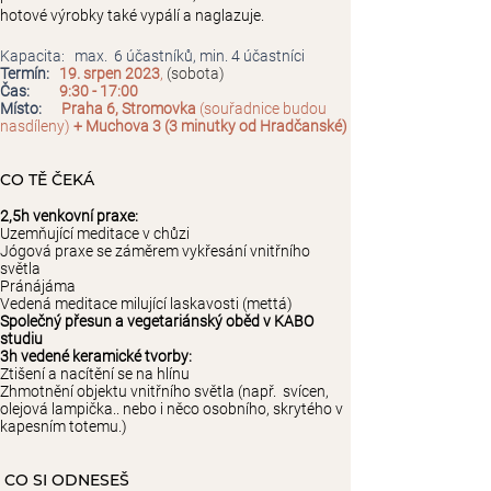
hotové výrobky také vypálí a naglazuje.
Kapacita: max. 6 účastníků, min. 4 účastníci
Termín:
19. srpen 2023
,
(sobota
)
Čas:
9:30 - 17:00
Místo:
Praha 6, Stromovka
(souřadnice budou
nasdíleny)
+ Muchova 3 (3 minutky od Hradčanské)
CO TĚ ČEKÁ
2,5h venkovní praxe:
Uzemňující meditace v chůzi
Jógová praxe se záměrem vykřesání vnitřního
světla
Pránájáma
Vedená meditace milující laskavosti (mettá)
Společný přesun a vegetariánský oběd v KABO
studiu
3h vedené keramické tvorby:
Ztišení a nacítění se na hlínu
Zhmotnění objektu vnitřního světla (např. svícen,
olejová lampička.. nebo i něco osobního, skrytého v
kapesním totemu.)
CO SI ODNESEŠ