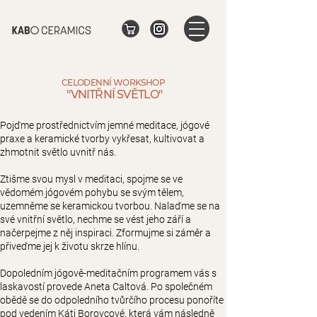
CELODENNÍ WORKSHOP
"VNITŘNÍ SVĚTLO"
Pojďme prostřednictvím jemné meditace, jógové
praxe a keramické tvorby vykřesat, kultivovat a
zhmotnit světlo uvnitř nás.
Ztišme svou mysl v meditaci, spojme se ve
vědomém jógovém pohybu se svým tělem,
uzemněme se keramickou tvorbou. Nalaďme se na
své vnitřní světlo, nechme se vést jeho září a
načerpejme z něj inspiraci. Zformujme si záměr a
přiveďme jej k životu skrze hlínu.
Dopoledním jógově-meditačním programem vás s
laskavostí provede Aneta Caltová. Po společném
obědě se do odpoledního tvůrčího procesu ponoříte
pod vedením Káti Borovcové, která vám následně