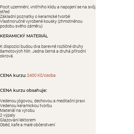
Pocit uzemnění, vnitřního klidu a napojení se na svůj
střed
Základní poznatky o keramické tvorbě
Vlastnoručně vyrobené kousky (zhmotněnou
podobu svého záměru)
KERAMICKÝ MATERIÁL
K dispozici budou dva barevně rozličné druhy
šamotových hlín. Jedna černá a druhá přírodní
okrová.
CENA kurzu:
2400 Kč/osoba
CENA kurzu obsahuje:
Vedenou jógovou, dechovou a meditační praxi
Vedenou keramickou tvorbu
Materiál na výrobu
2 výpaly
Glazování lektorem
Oběd, kafe a malé občerstvení